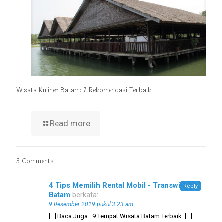
Wisata Kuliner Batam: 7 Rekomendasi Terbaik
Read more
3 Comments
4 Tips Memilih Rental Mobil - Transwisata
Reply
Batam
berkata:
9 Desember 2019 pukul 3:23 am
[…] Baca Juga : 9 Tempat Wisata Batam Terbaik. […]