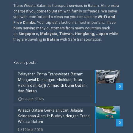
Trans Wisata Batam is transport services in Batam. At no extra
charge if you come to Batam with family or friends. We serve
you with comfort and a clean car you can use the
Wi-Fi and
Free Drinks
.
Your trip satisfaction is most important. I have
been serving many customers from many countries such
as
Singapore, Malaysia, Taiwan, Hongkong, Japan
while
they are traveling in
Batam
with Safe transportation.
Recent posts
Pelayanan Prima Transwisata Batam:
Mengawal Kunjungan Eksklusif Irfan
Hakim dan Raffi Ahmad di Bumi Batam
0
dan Bintan
29 Juni 2026
Wisata Batam Berkelanjutan: Jelajahi
Keindahan Alam & Budaya dengan Trans
Wisata Batam
0
19 Mei 2026