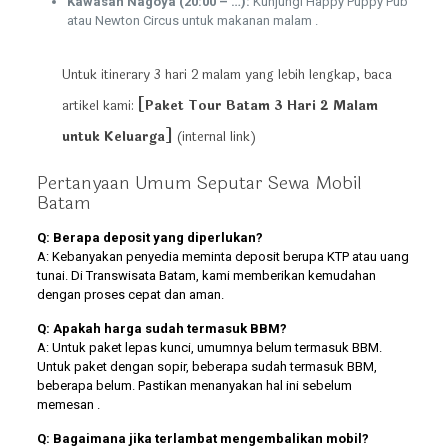
Kawasan Nagoya (20:00 – …):
Kunjungi Happy Puppy Pub
atau Newton Circus untuk makanan malam .
Untuk itinerary 3 hari 2 malam yang lebih lengkap, baca
artikel kami:
[Paket Tour Batam 3 Hari 2 Malam
untuk Keluarga]
(internal link)
Pertanyaan Umum Seputar Sewa Mobil
Batam
Q: Berapa deposit yang diperlukan?
A: Kebanyakan penyedia meminta deposit berupa KTP atau uang
tunai. Di Transwisata Batam, kami memberikan kemudahan
dengan proses cepat dan aman.
Q: Apakah harga sudah termasuk BBM?
A: Untuk paket lepas kunci, umumnya belum termasuk BBM.
Untuk paket dengan sopir, beberapa sudah termasuk BBM,
beberapa belum. Pastikan menanyakan hal ini sebelum
memesan .
Q: Bagaimana jika terlambat mengembalikan mobil?