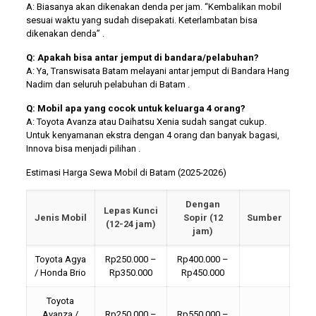
A: Biasanya akan dikenakan denda per jam. “Kembalikan mobil
sesuai waktu yang sudah disepakati. Keterlambatan bisa
dikenakan denda” .
Q: Apakah bisa antar jemput di bandara/pelabuhan?
A: Ya, Transwisata Batam melayani antar jemput di Bandara Hang
Nadim dan seluruh pelabuhan di Batam .
Q: Mobil apa yang cocok untuk keluarga 4 orang?
A: Toyota Avanza atau Daihatsu Xenia sudah sangat cukup.
Untuk kenyamanan ekstra dengan 4 orang dan banyak bagasi,
Innova bisa menjadi pilihan .
Estimasi Harga Sewa Mobil di Batam (2025-2026)
Dengan
Lepas Kunci
Jenis Mobil
Sopir (12
Sumber
(12-24 jam)
jam)
Toyota Agya
Rp250.000 –
Rp400.000 –
/ Honda Brio
Rp350.000
Rp450.000
Toyota
Avanza /
Rp250.000 –
Rp550.000 –