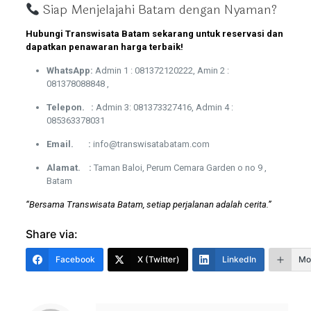
Siap Menjelajahi Batam dengan Nyaman?
Hubungi Transwisata Batam sekarang untuk reservasi dan
dapatkan penawaran harga terbaik!
WhatsApp:
Admin 1 : 081372120222, Amin 2 :
081378088848 ,
Telepon. :
Admin 3: 081373327416, Admin 4 :
085363378031
Email. :
info@transwisatabatam.com
Alamat. :
Taman Baloi, Perum Cemara Garden o no 9 ,
Batam
“Bersama Transwisata Batam, setiap perjalanan adalah cerita.”
Share via:
Facebook
X (Twitter)
LinkedIn
Mo