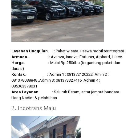
Layanan Unggulan. :
Paket wisata + sewa mobil terintegrasi
Armada. :
Avanza, Innova, Fortuner, Alphard, Hiace
Harga. :
Mulai Rp 250ribu (tergantung paket dan
durasi)
Kontak. :
Admin 1 : 081372120222, Amin 2 :
081378088848 ,Admin 3: 081373327416, Admin 4 :
085363378031
Area Layanan. :
Seluruh Batam, antar jemput bandara
Hang Nadim & pelabuhan
2. Indotrans Maju