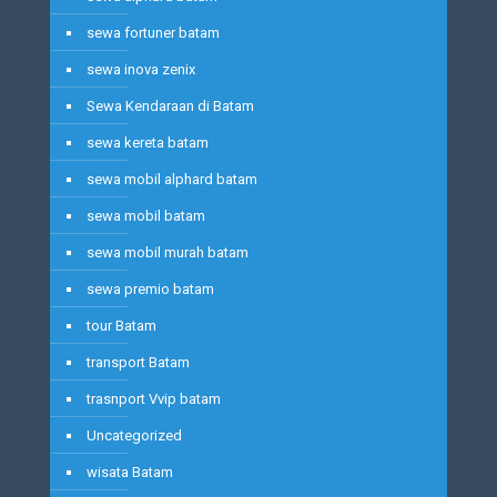
sewa fortuner batam
sewa inova zenix
Sewa Kendaraan di Batam
sewa kereta batam
sewa mobil alphard batam
sewa mobil batam
sewa mobil murah batam
sewa premio batam
tour Batam
transport Batam
trasnport Vvip batam
Uncategorized
wisata Batam