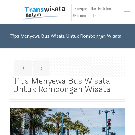
Tips Menyewa Bus Wisata Untuk Rombongan Wisata
Tips Menyewa Bus Wisata
Untuk Rombongan Wisata